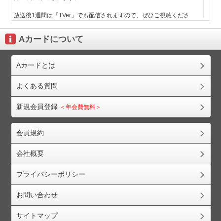
放送後1週間は「TVer」でも配信されますので、ぜひご視聴くださ
い。
Aカードについて
番組名：ケンコバのほろ酔いビジホ泊 全国版
テレビ局：BS朝日
放送日時：2026年6月11日(木) 22:30～23:00
Aカードとは
番組公式サイト
よくある質問
TVer番組サイト
新規会員登録
＜年会費無料＞
「ケンコバのほろ酔いビジホ泊 全国版」にてAカード加
盟ホテルが紹介されました！(2026/6/8)
会員規約
全国各地のビジネスホテルを訪れ、ホテル周辺の名店や地元の人々
との交流を楽しみながら、その土地の魅力を紹介する人気紀行バラ
会社概要
エティ「ケンコバのほろ酔いビジホ泊 全国版」。
プライバシーポリシー
2026年6月4日に放送された同番組にて、Aカード加盟ホテル「ホ
テルブライトイン盛岡」が紹介されました。
お問い合わせ
放送後1週間は「TVer」でも配信されますので、ぜひご視聴くださ
い。
サイトマップ