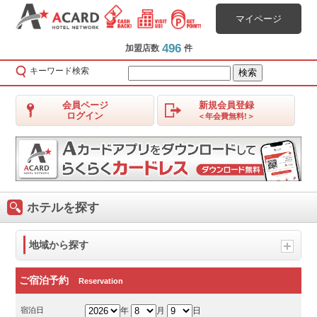
マイページ
496
加盟店数
件
キーワード検索
会員ページ
新規会員登録
ログイン
＜年会費無料!＞
ホテルを探す
地域から探す
ご宿泊予約
Reservation
宿泊日
年
月
日