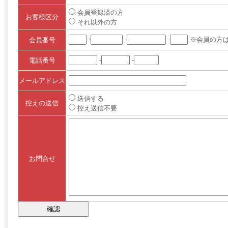
会員登録済の方
お客様区分
それ以外の方
-
-
-
※会員の方
会員番号
-
-
電話番号
メールアドレス
送信する
控えの送信
控え送信不要
お問合せ