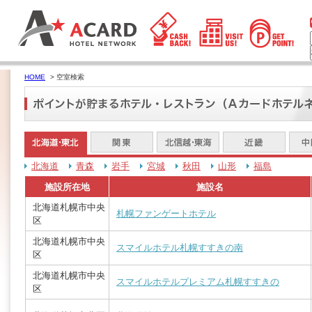
HOME
> 空室検索
北海道
青森
岩手
宮城
秋田
山形
福島
施設所在地
施設名
北海道札幌市中央
札幌ファンゲートホテル
区
北海道札幌市中央
スマイルホテル札幌すすきの南
区
北海道札幌市中央
スマイルホテルプレミアム札幌すすきの
区