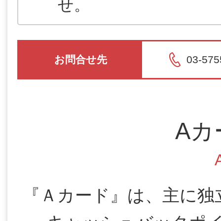
せ。
お問合せ先
03-575
Aカ
『Ａカード』は、主に独