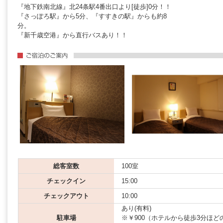
『地下鉄南北線』北24条駅4番出口より[徒歩]0分！！
『さっぽろ駅』から5分、『すすきの駅』からも約8
分。
『新千歳空港』から直行バスあり！！
総客室数
100室
チェックイン
15:00
チェックアウト
10:00
あり(有料)
駐車場
※￥900（ホテルから徒歩3分ほど