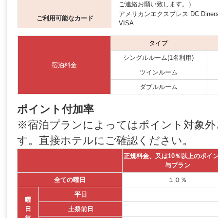
ご連絡お願い致します。）
アメリカンエクスプレス DC Diners JCB
ご利用可能なカード
VISA
タイプ
シングルルーム(1名利用)
宿泊料金
ツインルーム
ダブルルーム
ポイント付加率
※宿泊プランによってはポイント対象外
す。直接ホテルにご確認ください。
正規料金、又は10％以上のポイ
与プラン
全ての曜日
１０％
平日
曜
日
土祭前日