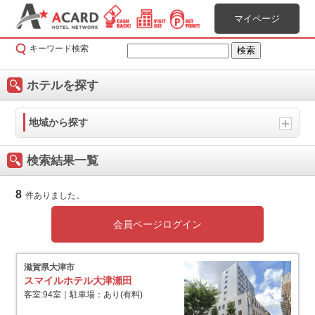
マイページ
キーワード検索
ホテルを探す
地域から探す
検索結果一覧
8
件ありました。
会員ページログイン
滋賀県大津市
スマイルホテル大津瀬田
客室:94室｜駐車場：あり(有料)