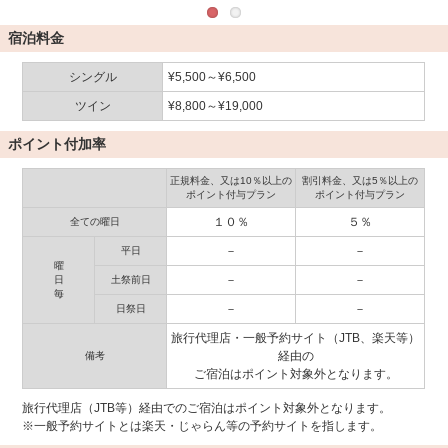
宿泊料金
シングル
¥5,500～¥6,500
ツイン
¥8,800～¥19,000
ポイント付加率
正規料金、又は10％以上の
割引料金、又は5％以上の
ポイント付与プラン
ポイント付与プラン
１０％
５％
全ての曜日
－
－
平日
曜
－
－
日
土祭前日
毎
－
－
日祭日
旅行代理店・一般予約サイト（JTB、楽天等）
経由の
備考
ご宿泊はポイント対象外となります。
旅行代理店（JTB等）経由でのご宿泊はポイント対象外となります。
※一般予約サイトとは楽天・じゃらん等の予約サイトを指します。