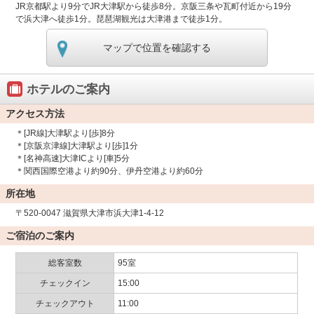
JR京都駅より9分でJR大津駅から徒歩8分。京阪三条や瓦町付近から19分
で浜大津へ徒歩1分。琵琶湖観光は大津港まで徒歩1分。
マップで位置を確認する
ホテルのご案内
アクセス方法
＊[JR線]大津駅より[歩]8分
＊[京阪京津線]大津駅より[歩]1分
＊[名神高速]大津ICより[車]5分
＊関西国際空港より約90分、伊丹空港より約60分
所在地
〒520-0047 滋賀県大津市浜大津1-4-12
ご宿泊のご案内
総客室数
95室
チェックイン
15:00
チェックアウト
11:00