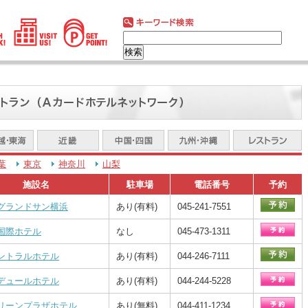
葉
東京
神奈川
山梨
施設名
駐車場
電話番号
予約
グランドサン横浜
あり(有料)
045-241-7551
国際ホテル
なし
045-473-1311
ントラルホテル
あり(有料)
044-246-7111
デュールホテル
あり(有料)
044-244-5228
リーンプラザホテル
あり(無料)
044-411-1234