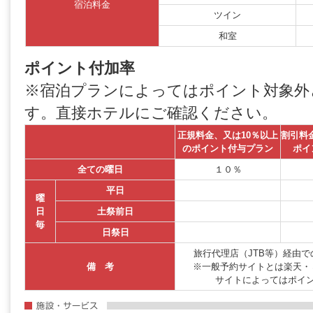
宿泊料金
ツイン
和室
ポイント付加率
※宿泊プランによってはポイント対象外
す。直接ホテルにご確認ください。
正規料金、又は10％以上
割引料
のポイント付与プラン
ポイ
全ての曜日
１０％
平日
曜
日
土祭前日
毎
日祭日
旅行代理店（JTB等）経由
備 考
※一般予約サイトとは楽天・
サイトによってはポイ