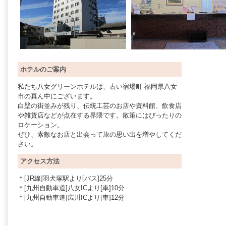
ホテルのご案内
私たち八女グリーンホテルは、古い宿場町 福岡県八女
市の真ん中にございます。
白壁の街並みが残り、伝統工芸のお店や資料館、飲食店
や雑貨店などが点在する界隈です。散策にはぴったりの
ロケーション。
ぜひ、素敵なお店と出会って旅の思い出を増やしてくだ
さい。
アクセス方法
＊[JR線]羽犬塚駅より[バス]25分
＊[九州自動車道]八女ICより[車]10分
＊[九州自動車道]広川ICより[車]12分