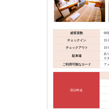
総客室数
98
チェックイン
15:
チェックアウト
10:
あり
駐車場
※
ご利用可能なカード
アメ
宿泊料金