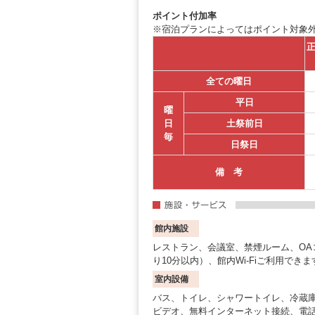
ポイント付加率
※宿泊プランによってはポイント対象
正
全ての曜日
平日
曜
日
土祭前日
毎
日祭日
備 考
館内施設
レストラン、会議室、禁煙ルーム、O
り10分以内）、館内Wi-Fiご利用できま
室内設備
バス、トイレ、シャワートイレ、冷蔵
ビデオ、無料インターネット接続、電