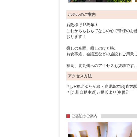
ホテルのご案内
お陰様で15周年！
これからもおもてなしの心で皆様のお
おります！
癒しの空間、癒しのひと時。
お食事処、会議室などの施設もご用意
福岡、北九州へのアクセスも抜群です
アクセス方法
＊[JR福北ゆたか線・鹿児島本線]直方駅よ
＊[九州自動車道]八幡ICより[車]8分