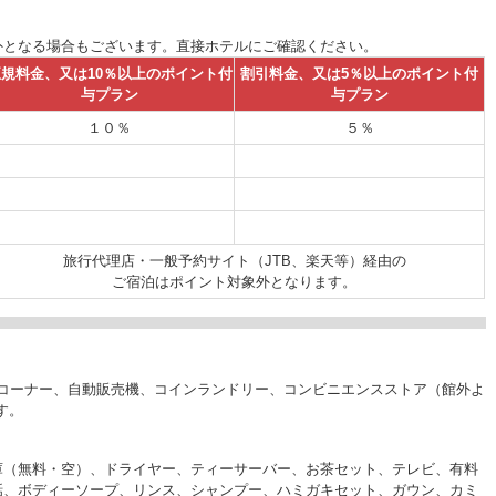
外となる場合もございます。直接ホテルにご確認ください。
規料金、又は10％以上のポイント付
割引料金、又は5％以上のポイント付
与プラン
与プラン
１０％
５％
旅行代理店・一般予約サイト（JTB、楽天等）経由の
ご宿泊はポイント対象外となります。
Aコーナー、自動販売機、コインランドリー、コンビニエンスストア（館外よ
す。
庫（無料・空）、ドライヤー、ティーサーバー、お茶セット、テレビ、有料
話、ボディーソープ、リンス、シャンプー、ハミガキセット、ガウン、カミ