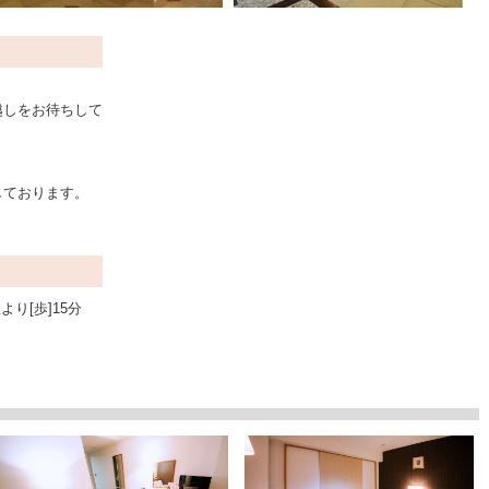
越しをお待ちして
しております。
。
り[歩]15分