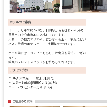
ホテルのご案内
日田ICより車で約7～8分、日田駅からも徒歩7～8分の
日田市の中心市街地に立地しております。
天領日田の観光エリアや、官公庁へも近く、観光にビジ
ネスに最適のホテルとしてご利用いただけます。
ホテル隣には、コンビニもあり、飲食店も周辺にござい
ます。
笑顔のフロントスタッフがお待ちしております。
アクセス方法
＊[JR久大本線]日田駅より[歩]7分
＊[大分自動車道]日田ICより[車]5分
＊日田バスセンターより[歩]7分