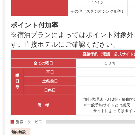
ツイン
その他（スタジオシングル等）
ポイント付加率
※宿泊プランによってはポイント対象外
す。直接ホテルにご確認ください。
直接予約（電話・公式サイト
全ての曜日
１０％
平日
曜
日
土祭前日
毎
日祭日
旅行代理店（JTB等）経由
備 考
※一般予約サイトとは楽天・
サイトによってはポイ
館内施設