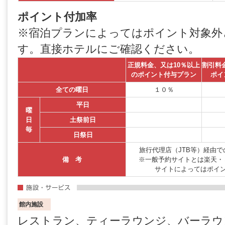
ポイント付加率
※宿泊プランによってはポイント対象外
す。直接ホテルにご確認ください。
正規料金、又は10％以上
割引料
のポイント付与プラン
ポイ
全ての曜日
１０％
平日
曜
日
土祭前日
毎
日祭日
旅行代理店（JTB等）経由
備 考
※一般予約サイトとは楽天・
サイトによってはポイ
館内施設
レストラン、ティーラウンジ、バーラウ