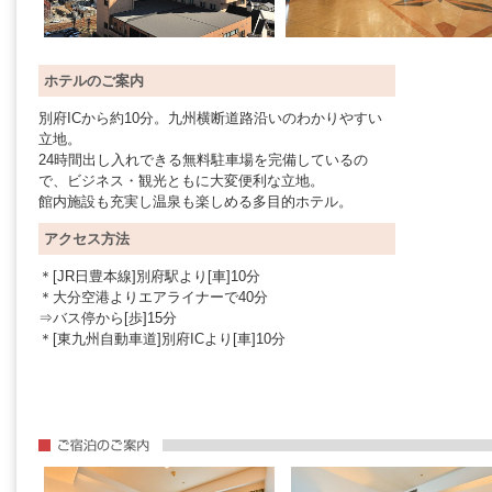
ホテルのご案内
別府ICから約10分。九州横断道路沿いのわかりやすい
立地。
24時間出し入れできる無料駐車場を完備しているの
で、ビジネス・観光ともに大変便利な立地。
館内施設も充実し温泉も楽しめる多目的ホテル。
アクセス方法
＊[JR日豊本線]別府駅より[車]10分
＊大分空港よりエアライナーで40分
⇒バス停から[歩]15分
＊[東九州自動車道]別府ICより[車]10分