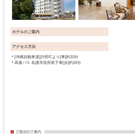
ホテルのご案内
アクセス方法
＊[沖縄自動車道]許田ICより[車]約10分
＊高速バス 名護市役所前下車[歩]約10分