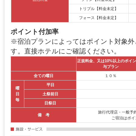
トリプル【料金未定】
フォース【料金未定】
ポイント付加率
※宿泊プランによってはポイント対象外
す。直接ホテルにご確認ください。
正規料金、又は10%以上のポイ
与プラン
全ての曜日
１０％
平日
曜
日
土祭前日
毎
日祭日
旅行代理店・一般予約
備 考
ご宿泊はポイ