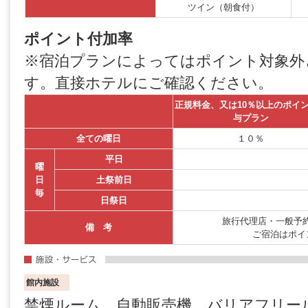
ツイン（朝食付）
ポイント付加率
※宿泊プランによってはポイント対象外
す。直接ホテルにご確認ください。
正規料金、又は10％以上のポイ
与プラン
全ての曜日
１０％
平日
曜
日
土祭前日
毎
日祭日
旅行代理店・一般予約
備 考
ご宿泊はポイ
館内施設
禁煙ルーム、自動販売機、バリアフリー