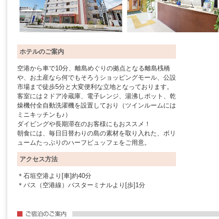
ホテルのご案内
空港から車で10分、離島めぐりの拠点となる離島桟橋
や、お土産なら何でもそろうショッピングモール、公設
市場まで徒歩5分と大変便利な立地となっております。
客室には２ドア冷蔵庫、電子レンジ、湯沸しポット、乾
燥機付全自動洗濯機を設置しており（ツインルームには
ミニキッチンも♪）
ダイビングや長期滞在のお客様にもおススメ！
朝食には、毎日日替わりの島の素材を取り入れた、ボリ
ュームたっぷりのハーフビュッフェをご用意。
アクセス方法
＊石垣空港より[車]約40分
＊バス（空港線）バスターミナルより[歩]1分