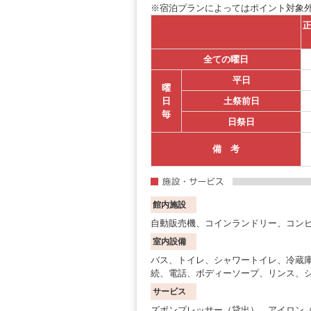
※宿泊プランによってはポイント対象
正
全ての曜日
平日
曜
日
土祭前日
毎
日祭日
備 考
館内施設
自動販売機、コインランドリー、コンビ
室内設備
バス、トイレ、シャワートイレ、冷蔵
続、電話、ボディーソープ、リンス、
サービス
ズボンプレッサー（貸出）、アイロン（