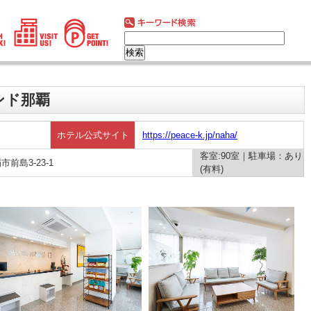
ンド那覇
ホテル公式サイト
https://peace-k.jp/naha/
客室:90室｜駐車場：あり
市前島3-23-1
(有料)