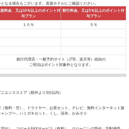
外となる場合もございます。直接ホテルにご確認ください。
規料金、又は10％以上のポイント付
割引料金、又は5％以上のポイント付
与プラン
与プラン
１０％
５％
旅行代理店・一般予約サイト（JTB、楽天等）経由の
ご宿泊はポイント対象外となります。
ニエンスストア（館外より3分以内）
庫（無料・空）、ドライヤー、お茶セット、テレビ、無料インターネット接
シャンプー、ハミガキセット、くし、浴衣、かみそり
貸出）、コピー＆FAXサービス（有料）、クリーニング受付、宅配便受