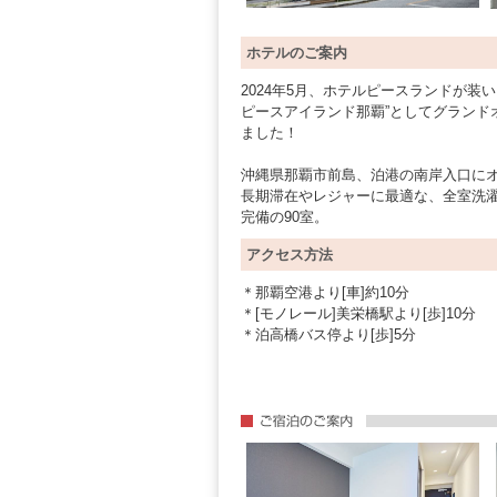
ホテルのご案内
2024年5月、ホテルピースランドが装
ピースアイランド那覇”としてグランド
ました！
沖縄県那覇市前島、泊港の南岸入口に
長期滞在やレジャーに最適な、全室洗
完備の90室。
アクセス方法
＊那覇空港より[車]約10分
＊[モノレール]美栄橋駅より[歩]10分
＊泊高橋バス停より[歩]5分