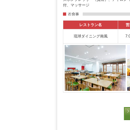
付、マッサージ
レストラン名
営
琉球ダイニング南風
7: