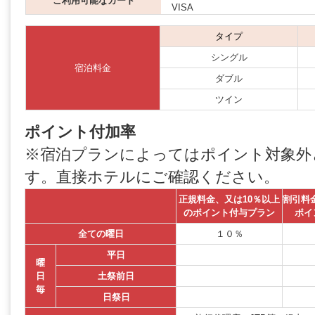
ご利用可能なカード
VISA
タイプ
シングル
宿泊料金
ダブル
ツイン
ポイント付加率
※宿泊プランによってはポイント対象外
す。直接ホテルにご確認ください。
正規料金、又は10％以上
割引料
のポイント付与プラン
ポイ
全ての曜日
１０％
平日
曜
日
土祭前日
毎
日祭日