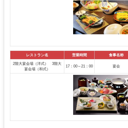
レストラン名
営業時間
食事名称
2階大宴会場（洋式） 3階大
17：00～21：00
宴会
宴会場（和式）