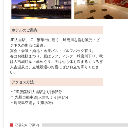
ホテルのご案内
JR人吉駅、IC、繁華街に近く、球磨川を臨む観光・ビ
ジネスの拠点に最適。
宴会・会議・婚礼・送迎バス・ゴルフパック有り。
春はお雛様まつり、夏はラフティング・球磨川下り、秋
は人吉城紅葉・蔵めぐり、冬は心も体も温まるくつろぎ
人吉温泉と、立地最適のお宿にぜひお立ち寄りくださ
い。
アクセス方法
＊[JR肥薩線]人吉駅より[歩]5分
＊[九州自動車道]人吉ICより[車]7分
＊鹿児島空港より[車]50分