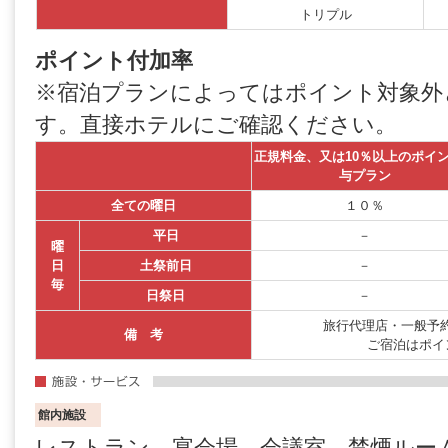
トリプル
ポイント付加率
※宿泊プランによってはポイント対象外
す。直接ホテルにご確認ください。
正規料金、又は10％以上のポイ
与プラン
全ての曜日
１０％
平日
－
曜
日
土祭前日
－
毎
日祭日
－
旅行代理店・一般予約
備 考
ご宿泊はポイ
館内施設
レストラン、宴会場、会議室、禁煙ルー