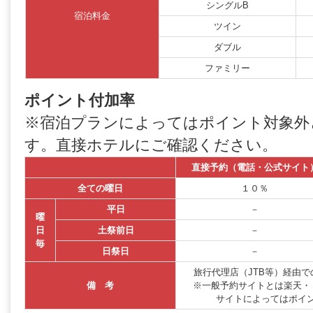
シングルB
宿泊料金
ツイン
ダブル
ファミリー
ポイント付加率
※宿泊プランによってはポイント対象外
す。直接ホテルにご確認ください。
直接予約（電話・公式サイト
全ての曜日
１０％
平日
－
曜
日
土祭前日
－
毎
日祭日
－
旅行代理店（JTB等）経由
備 考
※一般予約サイトとは楽天・
サイトによってはポイ