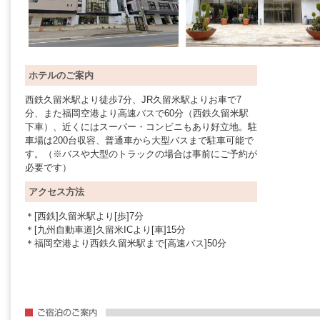
ホテルのご案内
西鉄久留米駅より徒歩7分、JR久留米駅よりお車で7
分、また福岡空港より高速バスで60分（西鉄久留米駅
下車）、近くにはスーパー・コンビニもあり好立地。駐
車場は200台収容、普通車から大型バスまで駐車可能で
す。（※バスや大型のトラックの場合は事前にご予約が
必要です）
アクセス方法
＊[西鉄]久留米駅より[歩]7分
＊[九州自動車道]久留米ICより[車]15分
＊福岡空港より西鉄久留米駅まで[高速バス]50分