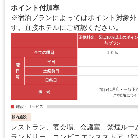
ポイント付加率
※宿泊プランによってはポイント対象外
す。直接ホテルにご確認ください。
正規料金、又は10%以上のポイ
与プラン
全ての曜日
１０％
平日
曜
日
土祭前日
毎
日祭日
旅行代理店・一般予約
備 考
ご宿泊はポイ
館内施設
レストラン、宴会場、会議室、禁煙ルー
ランドリー、コンビニエンスストア（館