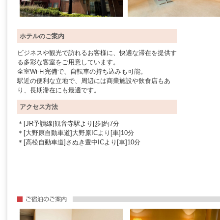
ホテルのご案内
ビジネスや観光で訪れるお客様に、快適な滞在を提供す
る多彩な客室をご用意しています。
全室Wi-Fi完備で、自転車の持ち込みも可能。
駅近の便利な立地で、周辺には商業施設や飲食店もあ
り、長期滞在にも最適です。
アクセス方法
＊[JR予讃線]観音寺駅より[歩]約7分
＊[大野原自動車道]大野原ICより[車]10分
＊[高松自動車道]さぬき豊中ICより[車]10分