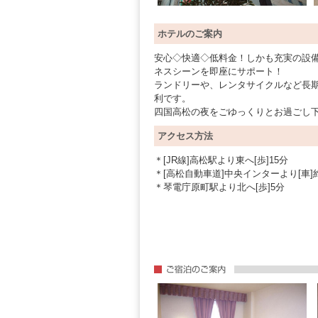
ホテルのご案内
安心◇快適◇低料金！しかも充実の設
ネスシーンを即座にサポート！
ランドリーや、レンタサイクルなど長
利です。
四国高松の夜をごゆっくりとお過ごし
アクセス方法
＊[JR線]高松駅より東へ[歩]15分
＊[高松自動車道]中央インターより[車]約
＊琴電庁原町駅より北へ[歩]5分