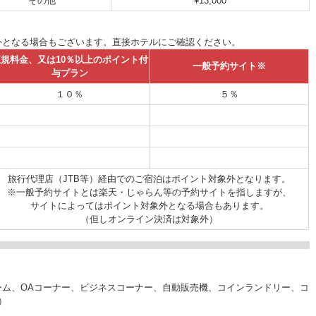
その他
¥13,000
外となる場合もございます。直接ホテルにご確認ください。
規料金、又は10％以上のポイント付
一般予約サイト※
与プラン
１０％
５％
旅行代理店（JTB等）経由でのご宿泊はポイント対象外となります。
※一般予約サイトとは楽天・じゃらん等の予約サイトを指しますが、
サイトによってはポイント対象外となる場合もあります。
（但しオンライン決済は対象外）
ーム、OAコーナー、ビジネスコーナー、自動販売機、コインランドリー、コ
）