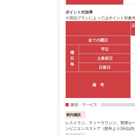
ポイント付加率
※宿泊プランによってはポイント対象
正
全ての曜日
平日
曜
日
土祭前日
毎
日祭日
備 考
館内施設
レストラン、ティーラウンジ、禁煙ル
ンビニエンスストア（館外より3分以内