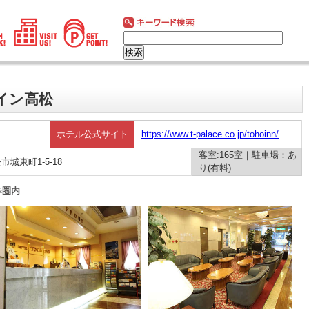
イン高松
ホテル公式サイト
https://www.t-palace.co.jp/tohoinn/
客室:165室｜駐車場：あ
松市城東町1-5-18
り(有料)
歩圏内