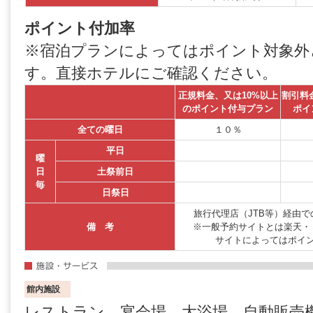
ポイント付加率
※宿泊プランによってはポイント対象外
す。直接ホテルにご確認ください。
正規料金、又は10%以上
割引料
のポイント付与プラン
ポイ
全ての曜日
１０％
平日
曜
日
土祭前日
毎
日祭日
旅行代理店（JTB等）経由
備 考
※一般予約サイトとは楽天・
サイトによってはポイ
館内施設
レストラン、宴会場、大浴場、自動販売