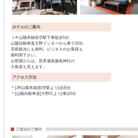
ホテルのご案内
ＪＲ山陽本線前空駅下車徒歩5分、
山陽自動車道大野インターから車で10分
宮島観光にも便利。ビジネスのお客様も
御利用下さい。
お部屋からは、世界遺産厳島神社の
大鳥居も見えます。
アクセス方法
＊[JR山陽本線]前空駅より[歩]5分
＊[山陽自動車道]大野ICより[車]10分