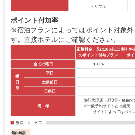
トリプル
ポイント付加率
※宿泊プランによってはポイント対象外
す。直接ホテルにご確認ください。
正規料金、又は10％以上
割引料
のポイント付与プラン
ポイ
全ての曜日
１０％
平日
曜
日
土祭前日
毎
日祭日
旅行代理店（JTB等）経由
備 考
※一般予約サイトとは楽天・
サイトによってはポイ
館内施設