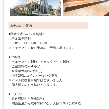
ホテルのご案内
■関西空港への送迎無料！
ホテル出発時刻
5：30/6：30/7:30/8：30/10：15
※チェックイン時に乗車のご予約を承ります。
■ご案内
・チェックイン15時／チェックアウト10時
・全室無料のWi-Fi付き
・全室禁煙(喫煙所有り)
・地下2階にコインパーキング有り
※ホテル提携駐車場ではございません。
個人様でのお支払いとなります。
■アクセス
・泉佐野駅から徒歩3分！
・関西空港から電車で約15分、大阪市内へは約40分