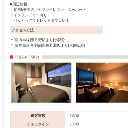
■周辺情報
・徒歩5分圏内にセブンイレブン・スーパー・
コインランドリー有り
・りんくうアウトレットまで１駅！
アクセス方法
＊[南海本線]泉佐野駅より[歩]3分
＊[阪神高速湾岸線]泉佐野北ICより[車]約10分
総客室数
187室
チェックイン
15:00