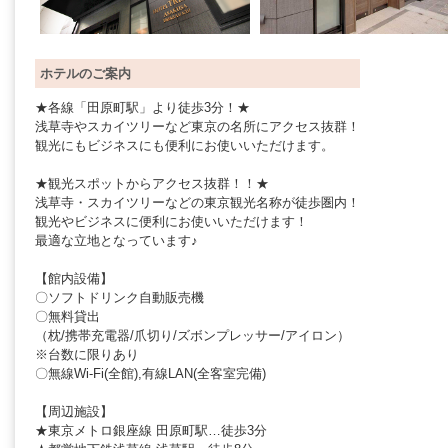
ホテルのご案内
★各線「田原町駅」より徒歩3分！★
浅草寺やスカイツリーなど東京の名所にアクセス抜群！
観光にもビジネスにも便利にお使いいただけます。
★観光スポットからアクセス抜群！！★
浅草寺・スカイツリーなどの東京観光名称が徒歩圏内！
観光やビジネスに便利にお使いいただけます！
最適な立地となっています♪
【館内設備】
〇ソフトドリンク自動販売機
〇無料貸出
（枕/携帯充電器/爪切り/ズボンプレッサー/アイロン）
※台数に限りあり
〇無線Wi-Fi(全館),有線LAN(全客室完備)
【周辺施設】
★東京メトロ銀座線 田原町駅…徒歩3分