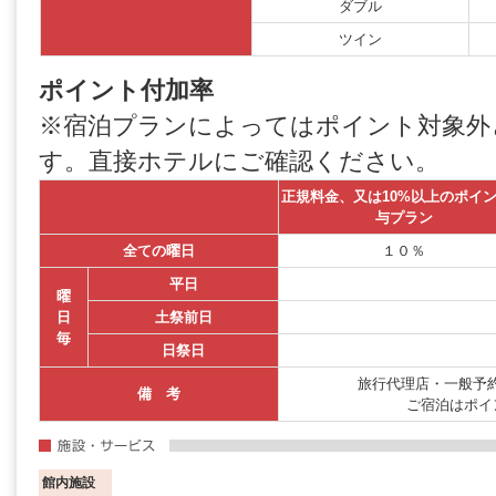
ダブル
ツイン
ポイント付加率
※宿泊プランによってはポイント対象外
す。直接ホテルにご確認ください。
正規料金、又は10%以上のポイ
与プラン
全ての曜日
１０％
平日
曜
日
土祭前日
毎
日祭日
旅行代理店・一般予約
備 考
ご宿泊はポイ
館内施設