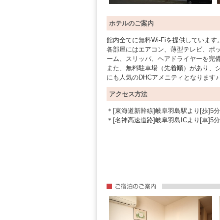
ホテルのご案内
館内全てに無料Wi-Fiを提供しています
各部屋にはエアコン、薄型テレビ、ポ
ーム、スリッパ、ヘアドライヤーを完
また、無料駐車場（先着順）があり、
にも人気のDHCアメニティとなります♪
アクセス方法
＊[東海道新幹線]岐阜羽島駅より[歩]5分
＊[名神高速道路]岐阜羽島ICより[車]5分