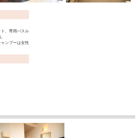
。
ット、専用バスル
備。
シャンプーは女性