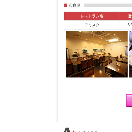
レストラン名
営
アミスタ
6: