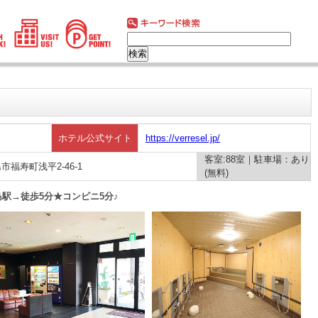
ホテル公式サイト
https://verresel.jp/
客室:88室｜駐車場：あり
島市福寿町浅平2-46-1
(無料)
羽島駅→徒歩5分★コンビニ5分♪