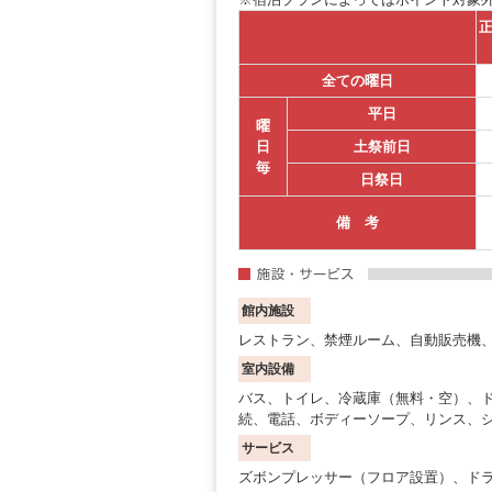
正
全ての曜日
平日
曜
日
土祭前日
毎
日祭日
備 考
館内施設
レストラン、禁煙ルーム、自動販売機、
室内設備
バス、トイレ、冷蔵庫（無料・空）、
続、電話、ボディーソープ、リンス、
サービス
ズボンプレッサー（フロア設置）、ドラ