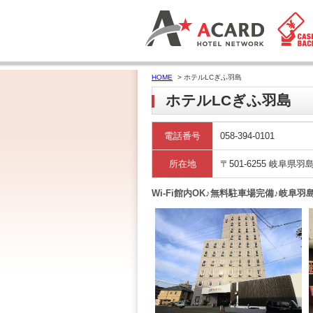
HOME
> ホテルLCぎふ羽島
ホテルLCぎふ羽島
電話番号
058-394-0101
所在地
〒501-6255 岐阜県羽
Wi-Fi館内OK♪無料駐車場完備♪岐阜