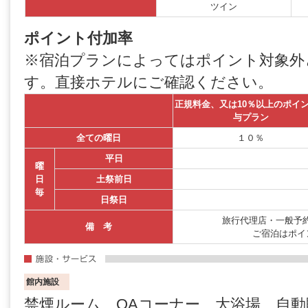
ツイン
ポイント付加率
※宿泊プランによってはポイント対象外
す。直接ホテルにご確認ください。
正規料金、又は10％以上のポイ
与プラン
全ての曜日
１０％
平日
曜
日
土祭前日
毎
日祭日
旅行代理店・一般予約
備 考
ご宿泊はポイ
館内施設
禁煙ルーム、OAコーナー、大浴場、自