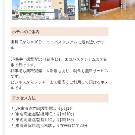
ホテルのご案内
掛川ICから車10分、エコパスタジアムに最も近いホテ
ル
JR袋井市愛野駅より徒歩1分、エコパスタジアムまで徒
歩で行けます。
駐車場も無料完備、大浴場もあり、朝食も無料サービス
です。
ビジネスからレジャーまで幅広くご利用して頂けるホテ
ルです。
アクセス方法
＊[JR東海道本線]愛野駅より[歩]1分
＊[東名高速道路]掛川ICより[車]10分
＊[東名高速道路]袋井ICより[車]15分
＊[東海道新幹線]浜松駅より在来線にて20分