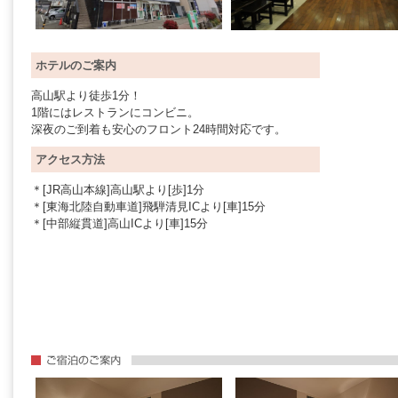
ホテルのご案内
高山駅より徒歩1分！
1階にはレストランにコンビニ。
深夜のご到着も安心のフロント24時間対応です。
アクセス方法
＊[JR高山本線]高山駅より[歩]1分
＊[東海北陸自動車道]飛騨清見ICより[車]15分
＊[中部縦貫道]高山ICより[車]15分