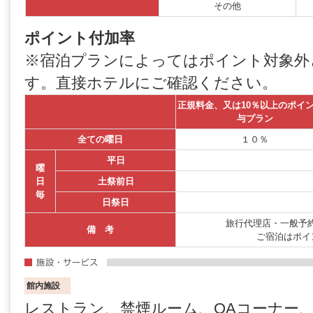
その他
ポイント付加率
※宿泊プランによってはポイント対象外
す。直接ホテルにご確認ください。
正規料金、又は10％以上のポイ
与プラン
全ての曜日
１０％
平日
曜
日
土祭前日
毎
日祭日
旅行代理店・一般予約
備 考
ご宿泊はポイ
館内施設
レストラン、禁煙ルーム、OAコーナー