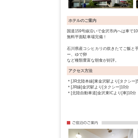
ホテルのご案内
国道159号線沿いで金沢市内へは車で1
無料平面駐車場完備！
石川県産コシヒカリの炊きたてご飯と
ー、ゆで卵
など種類豊富な朝食が好評。
アクセス方法
＊[JR北陸本線]東金沢駅より[タクシー]
＊[JR線]金沢駅より[タクシー]10分
＊[北陸自動車道]金沢東ICより[車]10分