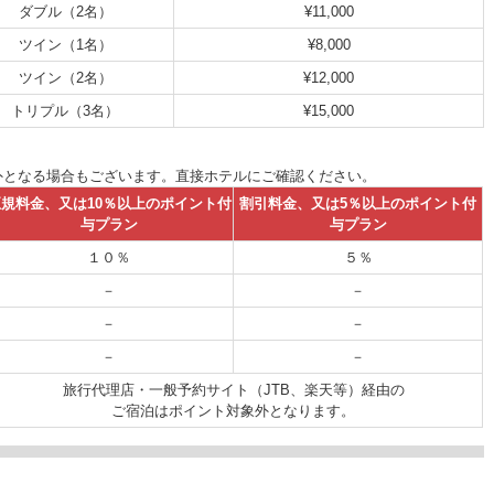
ダブル（2名）
¥11,000
ツイン（1名）
¥8,000
ツイン（2名）
¥12,000
トリプル（3名）
¥15,000
外となる場合もございます。直接ホテルにご確認ください。
規料金、又は10％以上のポイント付
割引料金、又は5％以上のポイント付
与プラン
与プラン
１０％
５％
－
－
－
－
－
－
旅行代理店・一般予約サイト（JTB、楽天等）経由の
ご宿泊はポイント対象外となります。