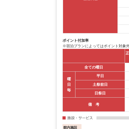
ポイント付加率
※宿泊プランによってはポイント対象
正
全ての曜日
平日
曜
日
土祭前日
毎
日祭日
備 考
館内施設