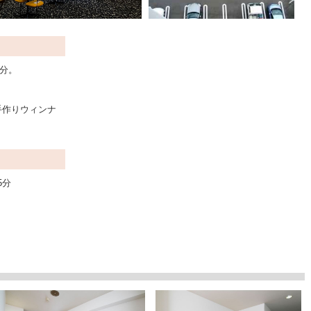
0分。
手作りウィンナ
5分