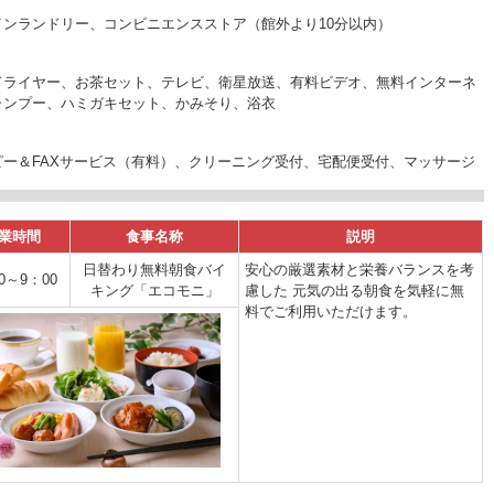
ンランドリー、コンビニエンスストア（館外より10分以内）
ドライヤー、お茶セット、テレビ、衛星放送、有料ビデオ、無料インターネ
ャンプー、ハミガキセット、かみそり、浴衣
ー＆FAXサービス（有料）、クリーニング受付、宅配便受付、マッサージ
業時間
食事名称
説明
日替わり無料朝食バイ
安心の厳選素材と栄養バランスを考
0～9：00
キング「エコモニ」
慮した 元気の出る朝食を気軽に無
料でご利用いただけます。