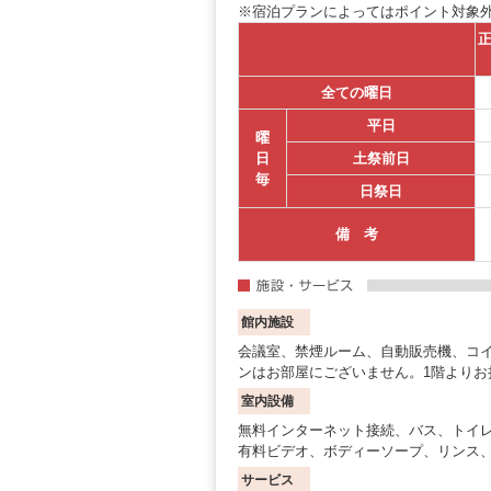
※宿泊プランによってはポイント対象
全ての曜日
平日
曜
日
土祭前日
毎
日祭日
備 考
館内施設
会議室、禁煙ルーム、自動販売機、コ
ンはお部屋にございません。1階よりお
室内設備
無料インターネット接続、バス、トイ
有料ビデオ、ボディーソープ、リンス
サービス