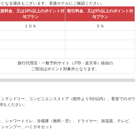
外となる場合もございます。直接ホテルにご確認ください。
正規料金、又は10%以上のポイント付
割引料金、又は5%以上のポイント付
与プラン
与プラン
１０％
５％
旅行代理店・一般予約サイト（JTB・楽天等）経由の
ご宿泊はポイント対象外となります。
インランドリー、コンビニエンスストア（館外より3分以内）、客室でのガウ
持ちください。
レ、シャワートイレ、冷蔵庫（無料・空）、ドライヤー、加湿器、テレビ、
、シャンプー、ハミガキセット