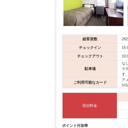
総客室数
28
チェックイン
15:
チェックアウト
10:
な
駐車場
※
す
アメ
ご利用可能なカード
VI
宿泊料金
ポイント付加率