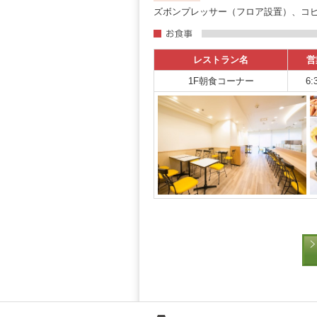
ズボンプレッサー（フロア設置）、コピ
レストラン名
営
1F朝食コーナー
6: