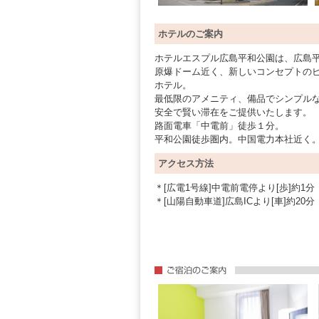
ホテルのご案内
ホテルエスプル広島平和公園は、広島
原爆ドーム近く、新しいコンセプトの
ホテル。
最低限のアメニティ、備品でシンプル
安全で賢い滞在をご提供いたします。
路面電車「中電前」徒歩１分。
平和公園徒歩圏内。中国電力本社近く
アクセス方法
＊[広電1号線]中電前電停より[歩]約1分
＊[山陽自動車道]広島ICより[車]約20分