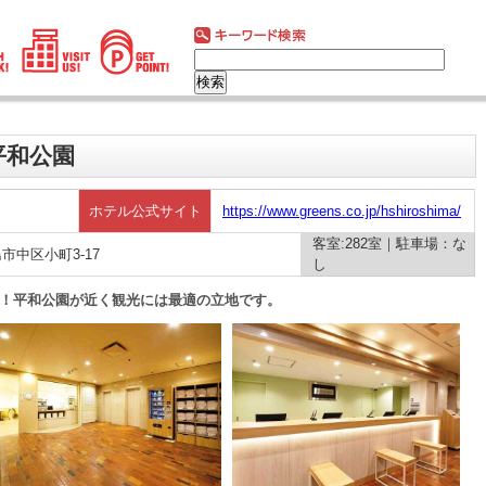
平和公園
ホテル公式サイト
https://www.greens.co.jp/hshiroshima/
客室:282室｜駐車場：な
島市中区小町3-17
し
アル！平和公園が近く観光には最適の立地です。