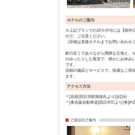
ホテルのご案内
※上記プランでの10％付与には【除外
ので、ご注意ください。
（詳細は直接ホテルまでお問い合わせ
駅の近くでありながら閑静な立地と、
のゆったりした客室で、静かにお休み
です。
信頼の施設とサービスで、快適なご滞
ます。
アクセス方法
＊[近鉄]四日市駅南改札より[歩]3分
＊[東名阪自動車道]四日市ICより[車]約2