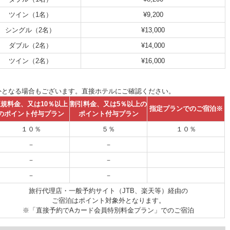
ツイン（1名）
¥9,200
シングル（2名）
¥13,000
ダブル（2名）
¥14,000
ツイン（2名）
¥16,000
外となる場合もございます。直接ホテルにご確認ください。
規料金、又は10％以上
割引料金、又は5％以上の
指定プランでのご宿泊※
のポイント付与プラン
ポイント付与プラン
１０％
５％
１０％
－
－
－
－
－
－
旅行代理店・一般予約サイト（JTB、楽天等）経由の
ご宿泊はポイント対象外となります。
※「直接予約でAカード会員特別料金プラン」でのご宿泊