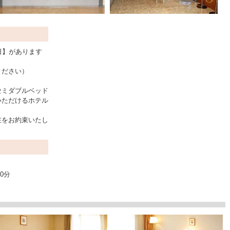
日】があります
ください）
セミダブルベッド
いただけるホテル
在をお約束いたし
0分