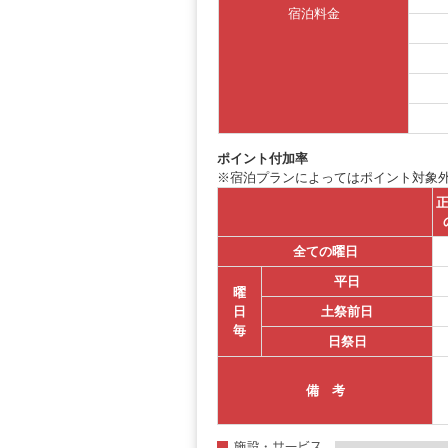
宿泊料金
ポイント付加率
※宿泊プランによってはポイント対象
正
全ての曜日
平日
曜
日
土祭前日
毎
日祭日
備 考