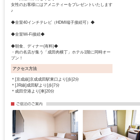
女性のお客様にはアメニティーをプレゼントいたします
♪
◆全室40インチテレビ（HDMI端子接続可）◆
◆全室Wi-Fi接続◆
◆朝食、ディナー(有料)◆
・肉の名店が集う「成田肉横丁」ホテル1階に同時オー
プン！
アクセス方法
＊[京成線]京成成田駅東口より[歩]2分
＊[JR線]成田駅より[歩]7分
＊成田空港より[車]20分