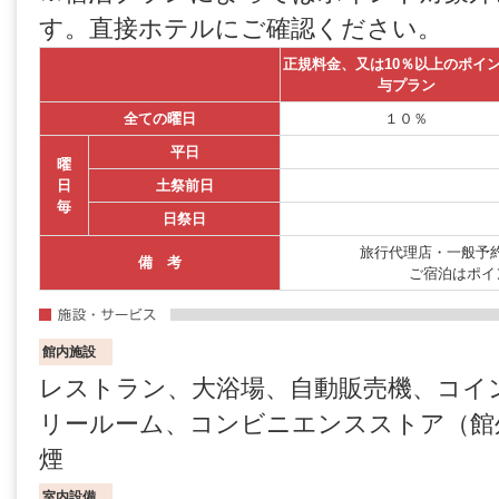
す。直接ホテルにご確認ください。
正規料金、又は10％以上のポイ
与プラン
全ての曜日
１０％
平日
曜
日
土祭前日
毎
日祭日
旅行代理店・一般予約
備 考
ご宿泊はポイ
館内施設
レストラン、大浴場、自動販売機、コイ
リールーム、コンビニエンスストア（館
煙
室内設備