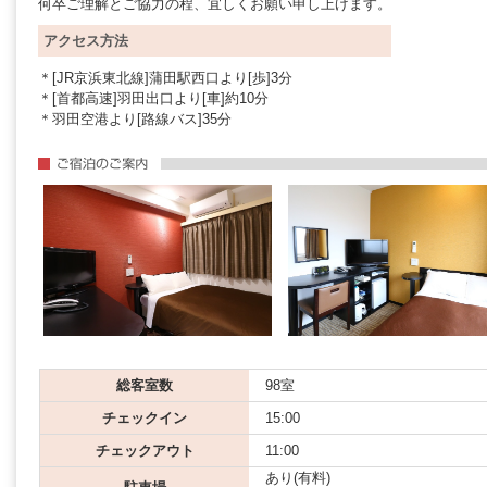
何卒ご理解とご協力の程、宜しくお願い申し上げます。
アクセス方法
＊[JR京浜東北線]蒲田駅西口より[歩]3分
＊[首都高速]羽田出口より[車]約10分
＊羽田空港より[路線バス]35分
総客室数
98室
チェックイン
15:00
チェックアウト
11:00
あり(有料)