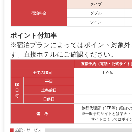
タイプ
宿泊料金
ダブル
ツイン
ポイント付加率
※宿泊プランによってはポイント対象外
す。直接ホテルにご確認ください。
直接予約（電話・公式サイト
全ての曜日
１０％
平日
曜
日
土祭前日
毎
日祭日
旅行代理店（JTB等）経由
備 考
※一般予約サイトとは楽天・
サイトによってはポイ