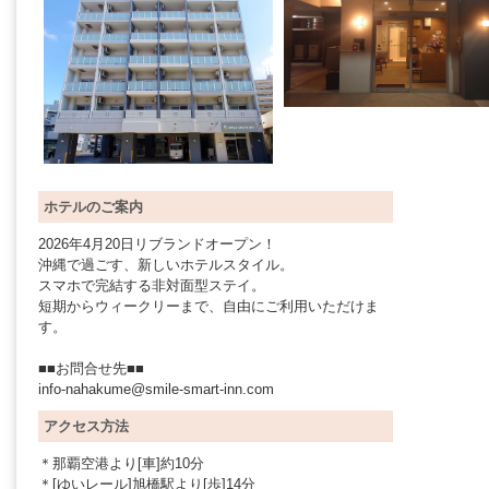
ホテルのご案内
2026年4月20日リブランドオープン！
沖縄で過ごす、新しいホテルスタイル。
スマホで完結する非対面型ステイ。
短期からウィークリーまで、自由にご利用いただけま
す。
■■お問合せ先■■
info-nahakume@smile-smart-inn.com
アクセス方法
＊那覇空港より[車]約10分
＊[ゆいレール]旭橋駅より[歩]14分