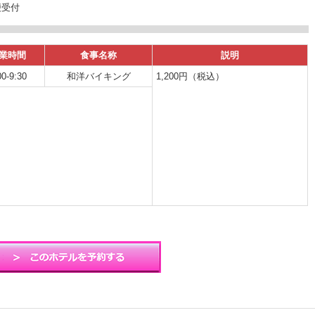
便受付
業時間
食事名称
説明
00-9:30
和洋バイキング
1,200円（税込）