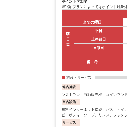
ポイント付加率
※宿泊プランによってはポイント対象
全ての曜日
平日
曜
日
土祭前日
毎
日祭日
備 考
館内施設
レストラン、自動販売機、コインラン
室内設備
無料インターネット接続、バス、トイ
ビ、ボディーソープ、リンス、シャン
サービス