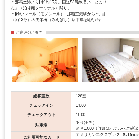
＊那覇空港より[車]約15分。国道58号線沿い「とまり
ん」（泊埠頭ターミナル）隣り。
＊[ゆいレール（モノレール）] 那覇空港駅から7つ目
（約13分）の美栄橋（みえばし）駅下車[歩]約7分
総客室数
128室
チェックイン
14:00
チェックアウト
11:00
あり(有料)
駐車場
※￥1,000（詳細はホテルへご確
アメリカンエクスプレス DC Diners JCB
ご利用可能なカード