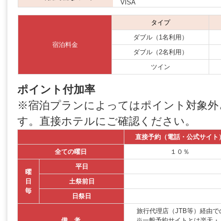
VISA
タイプ
ダブル（1名利用）
宿泊料金
ダブル（2名利用）
ツイン
ポイント付加率
※宿泊プランによってはポイント対象外
す。直接ホテルにご確認ください。
直接予約（電話・公式サイト
全ての曜日
１０％
平日
曜
日
土祭前日
毎
日祭日
旅行代理店（JTB等）経由
備 考
※一般予約サイトとは楽天・