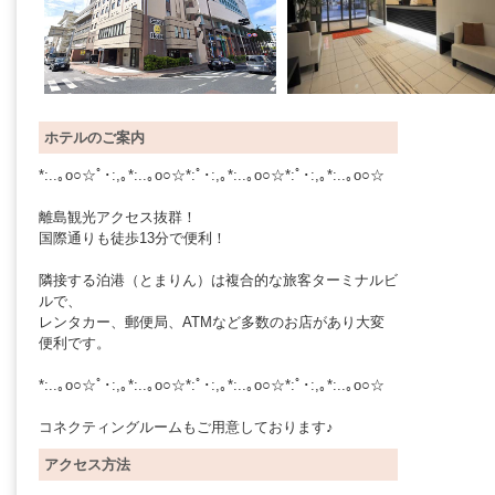
ホテルのご案内
*:..｡o○☆ﾟ･:,｡*:..｡o○☆*:ﾟ･:,｡*:..｡o○☆*:ﾟ･:,｡*:..｡o○☆
離島観光アクセス抜群！
国際通りも徒歩13分で便利！
隣接する泊港（とまりん）は複合的な旅客ターミナルビ
ルで、
レンタカー、郵便局、ATMなど多数のお店があり大変
便利です。
*:..｡o○☆ﾟ･:,｡*:..｡o○☆*:ﾟ･:,｡*:..｡o○☆*:ﾟ･:,｡*:..｡o○☆
コネクティングルームもご用意しております♪
アクセス方法