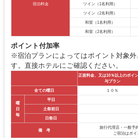
宿泊料金
ツイン（1名利用）
ツイン（2名利用）
和室（1名利用）
和室（2名利用）
ポイント付加率
※宿泊プランによってはポイント対象外
す。直接ホテルにご確認ください。
正規料金、又は10％以上のポイ
与プラン
全ての曜日
１０％
平日
曜
日
土祭前日
毎
日祭日
旅行代理店・一般予約
備 考
ご宿泊はポイ