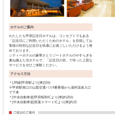
ホテルのご案内
わたしたち甲府記念日ホテルは、コンセプトでもある
「記念日にご利用いただくためのホテル」を目指してお
客様の特別な記念日を快適にお過ごしいただけるよう努
めております。
シティーホテルの豪華さとリゾートホテルのやすらぎを
兼ね備えた当ホテルで、「記念日の宿」で培った上質な
サービスをぜひご体験ください。
アクセス方法
＊[JR線]甲府駅より[車]10分
※甲府駅南口の山梨交通バス4番乗場から湯村温泉入口
で下車
＊[中央自動車道]甲府昭和ICより[車]約20分
＊[中央自動車道]双葉スマートICより[車]約15