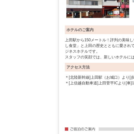
ホテルのご案内
上田駅から150メートル！評判の美味
し食堂」と上田の歴史とともに愛され
ジネスホテルです。
スタッフの笑顔では、新しいホテルに
アクセス方法
＊[北陸新幹線]上田駅（お城口）より[歩
＊[上信越自動車道]上田菅平ICより[車]1