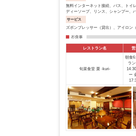
無料インターネット接続、バス、トイ
ディーソープ、リンス、シャンプー、
サービス
ズボンプレッサー（貸出）、アイロン（
レストラン名
営
朝食6:
ランチ
旬菜食堂 栗 -kuri-
14:
ー 
17: