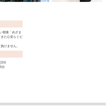
しい朝食「めざま
てきた心安らぐビ
は負けません。
]3分
5分