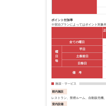
ポイント付加率
※宿泊プランによってはポイント対象
正
全ての曜日
平日
曜
日
土祭前日
毎
日祭日
備 考
館内施設
レストラン、禁煙ルーム、自動販売機
室内設備