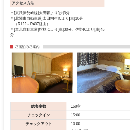
アクセス方法
＊[東武伊勢崎線]太田駅より[歩]3分
＊[北関東自動車道]太田桐生ICより[車]10分
（R122～R407経由）
＊[東北自動車道]館林ICより[車]30分、佐野ICより[車]45
分
総客室数
158室
チェックイン
15:00
チェックアウト
10:00