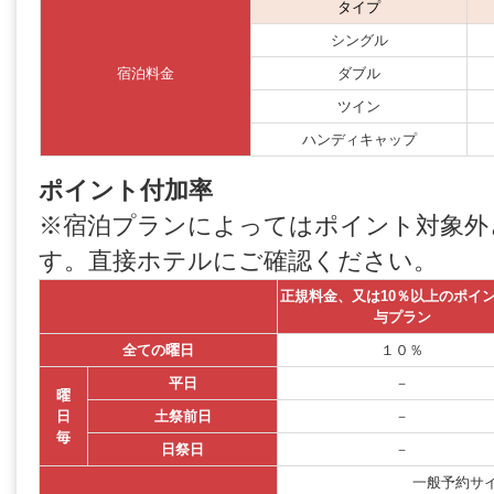
タイプ
シングル
宿泊料金
ダブル
ツイン
ハンディキャップ
ポイント付加率
※宿泊プランによってはポイント対象外
す。直接ホテルにご確認ください。
正規料金、又は10％以上のポイ
与プラン
全ての曜日
１０％
平日
－
曜
日
土祭前日
－
毎
日祭日
－
一般予約サ