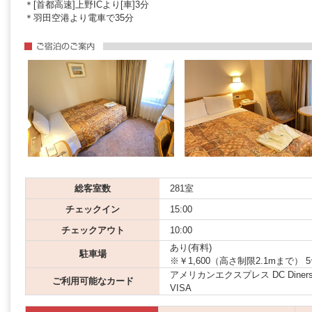
＊[首都高速]上野ICより[車]3分
＊羽田空港より電車で35分
総客室数
281室
チェックイン
15:00
チェックアウト
10:00
あり(有料)
駐車場
※￥1,600（高さ制限2.1mまで
アメリカンエクスプレス DC Diners JCB
ご利用可能なカード
VISA