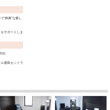
で“静粛”な癒し
クをサポートしま
20分
テル鹿島セントラ