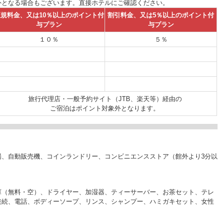
外となる場合もございます。直接ホテルにご確認ください。
規料金、又は10％以上のポイント付
割引料金、又は5％以上のポイント付
与プラン
与プラン
１０％
５％
旅行代理店・一般予約サイト（JTB、楽天等）経由の
ご宿泊はポイント対象外となります。
場、自動販売機、コインランドリー、コンビニエンスストア（館外より3分以
庫（無料・空）、ドライヤー、加湿器、ティーサーバー、お茶セット、テレ
接続、電話、ボディーソープ、リンス、シャンプー、ハミガキセット、女性