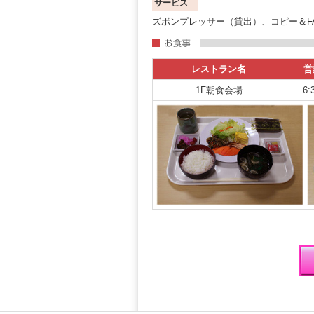
サービス
ズボンプレッサー（貸出）、コピー＆F
レストラン名
営
1F朝食会場
6: