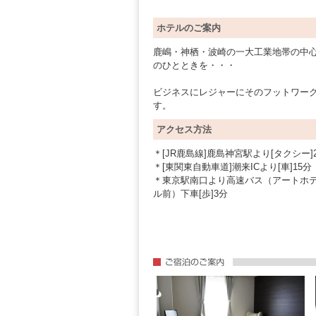
ホテルのご案内
鹿嶋・神栖・波崎の一大工業地帯の中心
のひとときを・・・
ビジネスにレジャーにそのフットワー
す。
アクセス方法
＊[JR鹿島線]鹿島神宮駅より[タクシー]
＊[東関東自動車道]潮来ICより[車]15分
＊東京駅南口より高速バス（アートホ
ル前）下車[歩]3分