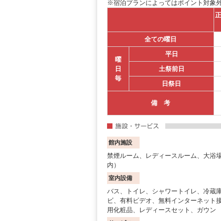
※宿泊プランによってはポイント対象
正
全ての曜日
平日
曜
日
土祭前日
毎
日祭日
備 考
館内施設
禁煙ルーム、レディースルーム、大浴
内）
室内設備
バス、トイレ、シャワートイレ、冷蔵
ビ、有料ビデオ、無料インターネット
用化粧品、レディースセット、ガウン