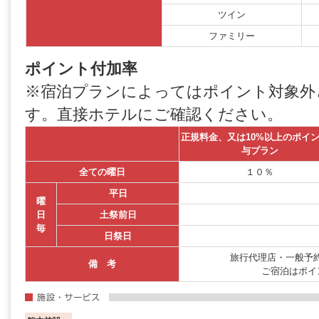
ツイン
ファミリー
ポイント付加率
※宿泊プランによってはポイント対象外
す。直接ホテルにご確認ください。
正規料金、又は10%以上のポイ
与プラン
全ての曜日
１０％
平日
曜
日
土祭前日
毎
日祭日
旅行代理店・一般予約
備 考
ご宿泊はポイ