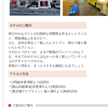
ホテルのご案内
煌びやかなライトが幻想的な雰囲気を作るエントランス
と、開放感あふれるロビー。
また、店内を明るく一新したレストラン、静かで落ち着
いたレセプション。
そのひとつひとつが、まるで映画のワンシーンのよう
な、今までのホテルにはなかった全く新しいワンランク
上のデザイナーズホテル。
皆様のご滞在も、きっとステキな物語になるでしょう。
アクセス方法
＊[JR線]木更津駅より[歩]5分
＊[館山自動車道]木更津ICより[車]約10分
＊[東京都アクアライン］袖ヶ浦ICより[車]約15分