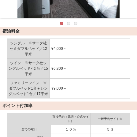
宿泊料金
シングル ※サータ社
セミダブルベッド／12
¥4,000～
平米
ツイン ※サータ社シ
ングルベッド×２台／15
¥6,800～
平米
ファミリーツイン ※
ダブルベッド1台＋シン
¥9,000～
グルベッド1台／17平米
ポイント付加率
直接予約（電話・公式サイ
一般予約サイト※
ト）
１０％
５％
全ての曜日