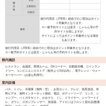
平日
曜
日
土祭前日
毎
日祭日
旅行代理店（JTB等）経由でのご宿泊はポイン
ト対象外となります。
※一般予約サイトとは楽天・じゃらん等の予
備考
約サイトを指しますが、
サイトによってはポイント対象外となる場合
もあります。
旅行代理店（JTB等）経由でのご宿泊はポイント対象外となります。
※一般予約サイトとは楽天・じゃらん等の予約サイトを指します。
館内施設
レストラン、会議室、禁煙ルーム、OAコーナー、自動販売機、コインラン
ドリー、コンビニエンスストア（館外より3分以内）、電子レンジ・ウォー
ターサーバー（お湯も利用可）
室内設備
バス、トイレ、冷蔵庫（無料・空）、お茶セット、テレビ、衛星放送、有
料ビデオ、無料インターネット接続、電話、ボディーソープ、リンス、シ
ャンプー、ハミガキセット、かみそり、くし、ドライヤー、シャワートイ
レ、ガウン、ズボンプレッサー、加湿器、アイロンはフロント貸出品(数量