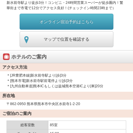
新水前寺駅より徒歩3分！コンビニ・24時間営業スーパーが徒歩圏内！繁
華街まで市電で12分でアクセス良好！(チェックイン時間23時まで）
オンライン宿泊予約はこちら
マップで位置を確認する
ホテルのご案内
アクセス方法
＊[JR豊肥本線]新水前寺駅より[歩]3分
＊[熊本市電]新水前寺駅前電停より[歩]3分
＊[九州自動車道]熊本ICもしくは益城熊本空港ICより[車]20分
所在地
〒862-0950 熊本県熊本市中央区水前寺1-2-20
ご宿泊のご案内
総客室数
85室