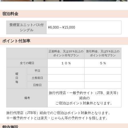
宿泊料金
禁煙室ユニットバス付
¥6,000～¥15,000
シングル
ポイント付加率
正規料金、又は10％以上の
割引料金、又は5％以上の
ポイント付与プラン
ポイント付与プラン
１０％
５％
全ての曜日
平日
曜
日
土祭前日
毎
日祭日
旅行代理店・一般予約サイト（JTB、楽天等）
経由の
備考
ご宿泊はポイント対象外となります。
旅行代理店（JTB等）経由でのご宿泊はポイント対象外となります。
※一般予約サイトとは楽天・じゃらん等の予約サイトを指します。
館内施設