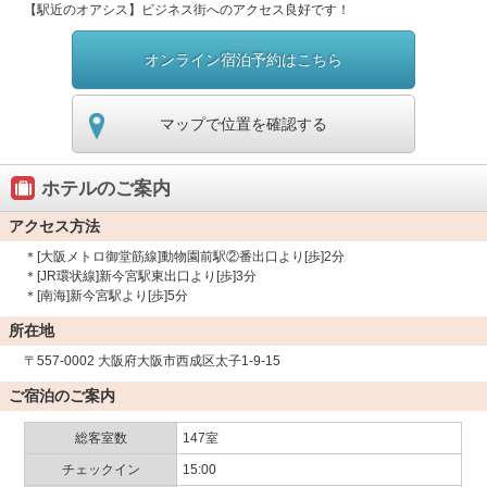
【駅近のオアシス】ビジネス街へのアクセス良好です！
オンライン宿泊予約はこちら
マップで位置を確認する
ホテルのご案内
アクセス方法
＊[大阪メトロ御堂筋線]動物園前駅②番出口より[歩]2分
＊[JR環状線]新今宮駅東出口より[歩]3分
＊[南海]新今宮駅より[歩]5分
所在地
〒557-0002 大阪府大阪市西成区太子1-9-15
ご宿泊のご案内
総客室数
147室
チェックイン
15:00