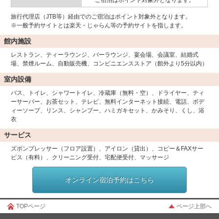
ご宿泊はポイント対象外となります。
旅行代理店（JTB等）経由でのご宿泊はポイント対象外となります。
※一般予約サイトとは楽天・じゃらん等の予約サイトを指します。
館内施設
レストラン、ティーラウンジ、バーラウンジ、宴会場、会議室、結婚式
場、禁煙ルーム、自動販売機、コンビニエンスストア（館外より5分以内）
室内設備
バス、トイレ、シャワートイレ、冷蔵庫（無料・空）、ドライヤー、ティ
ーサーバー、お茶セット、テレビ、無料インターネット接続、電話、ボデ
ィーソープ、リンス、シャンプー、ハミガキセット、かみそり、くし、浴
衣
サービス
ズボンプレッサー（フロア設置）、アイロン（貸出）、コピー＆FAXサー
ビス（有料）、クリーニング受付、宅配便受付、マッサージ
オンライン宿泊予約はこちら
TOPページ
ページ上部へ