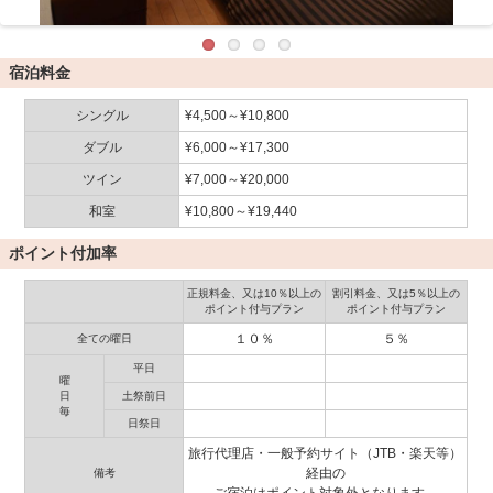
宿泊料金
シングル
¥4,500～¥10,800
ダブル
¥6,000～¥17,300
ツイン
¥7,000～¥20,000
和室
¥10,800～¥19,440
ポイント付加率
正規料金、又は10％以上の
割引料金、又は5％以上の
ポイント付与プラン
ポイント付与プラン
１０％
５％
全ての曜日
平日
曜
日
土祭前日
毎
日祭日
旅行代理店・一般予約サイト（JTB・楽天等）
経由の
備考