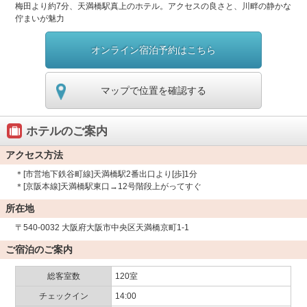
梅田より約7分、天満橋駅真上のホテル。アクセスの良さと、川畔の静かな
佇まいが魅力
オンライン宿泊予約はこちら
マップで位置を確認する
ホテルのご案内
アクセス方法
＊[市営地下鉄谷町線]天満橋駅2番出口より[歩]1分
＊[京阪本線]天満橋駅東口→12号階段上がってすぐ
所在地
〒540-0032 大阪府大阪市中央区天満橋京町1-1
ご宿泊のご案内
総客室数
120室
チェックイン
14:00