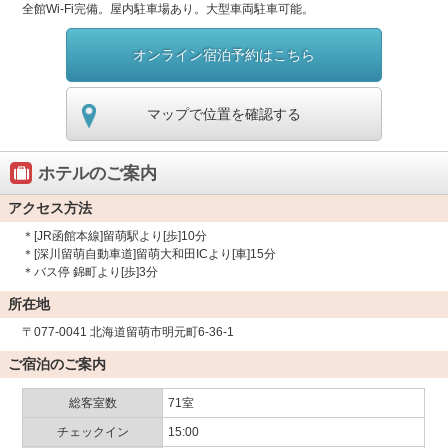
全館Wi-Fi完備。屋内駐車場あり。大型車両駐車可能。
オンライン宿泊予約はこちら
マップで位置を確認する
ホテルのご案内
アクセス方法
＊[JR函館本線]留萌駅より[歩]10分
＊[深川留萌自動車道]留萌大和田ICより[車]15分
＊バス停 錦町より[歩]3分
所在地
〒077-0041 北海道留萌市明元町6-36-1
ご宿泊のご案内
総客室数
71室
チェックイン
15:00