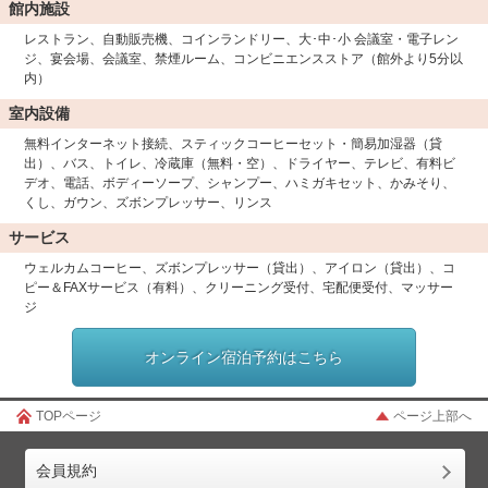
館内施設
レストラン、自動販売機、コインランドリー、大･中･小 会議室・電子レン
ジ、宴会場、会議室、禁煙ルーム、コンビニエンスストア（館外より5分以
内）
室内設備
無料インターネット接続、スティックコーヒーセット・簡易加湿器（貸
出）、バス、トイレ、冷蔵庫（無料・空）、ドライヤー、テレビ、有料ビ
デオ、電話、ボディーソープ、シャンプー、ハミガキセット、かみそり、
くし、ガウン、ズボンプレッサー、リンス
サービス
ウェルカムコーヒー、ズボンプレッサー（貸出）、アイロン（貸出）、コ
ピー＆FAXサービス（有料）、クリーニング受付、宅配便受付、マッサー
ジ
オンライン宿泊予約はこちら
TOPページ
ページ上部へ
会員規約