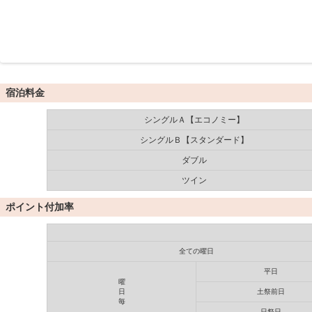
宿泊料金
シングルＡ【エコノミー】
シングルＢ【スタンダード】
ダブル
ツイン
ポイント付加率
全ての曜日
平日
曜
日
土祭前日
毎
日祭日