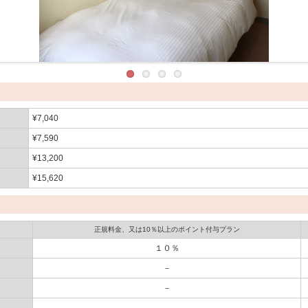
¥7,040
¥7,590
¥13,200
¥15,620
正規料金、又は10％以上のポイント付与プラン
１０％
－
－