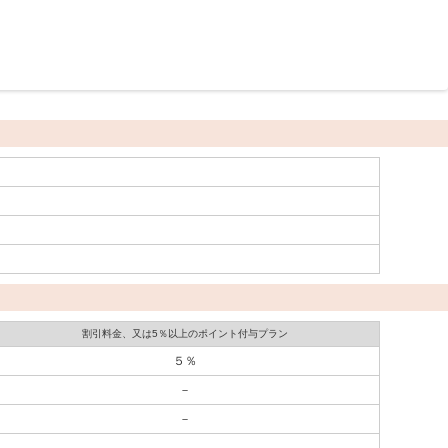
割引料金、又は5％以上のポイント付与プラン
５％
－
－