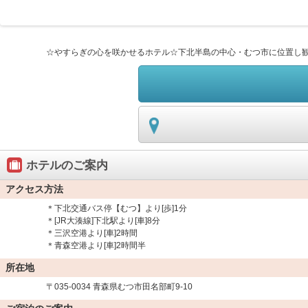
☆やすらぎの心を咲かせるホテル☆下北半島の中心・むつ市に位置し
ホテルのご案内
アクセス方法
＊下北交通バス停【むつ】より[歩]1分
＊[JR大湊線]下北駅より[車]8分
＊三沢空港より[車]2時間
＊青森空港より[車]2時間半
所在地
〒035-0034 青森県むつ市田名部町9-10