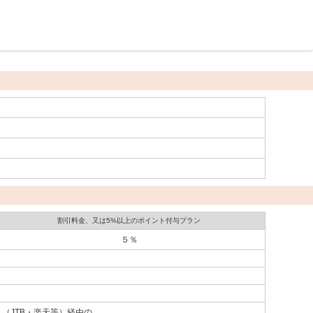
割引料金、又は5%以上のポイント付与プラン
５％
（JTB・楽天等）経由の