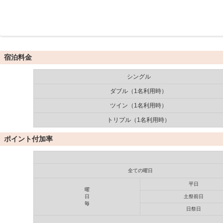
宿泊料金
シングル
ダブル（1名利用時）
ツイン（1名利用時）
トリプル（1名利用時）
ポイント付加率
全ての曜日
平日
曜
日
土祭前日
毎
日祭日