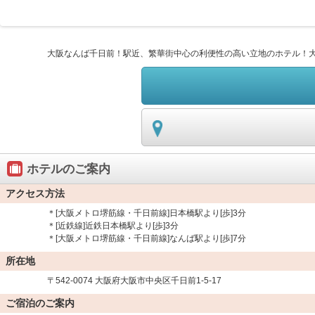
大阪なんば千日前！駅近、繁華街中心の利便性の高い立地のホテル！大
ホテルのご案内
アクセス方法
＊[大阪メトロ堺筋線・千日前線]日本橋駅より[歩]3分
＊[近鉄線]近鉄日本橋駅より[歩]3分
＊[大阪メトロ堺筋線・千日前線]なんば駅より[歩]7分
所在地
〒542-0074 大阪府大阪市中央区千日前1-5-17
ご宿泊のご案内