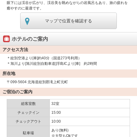
眼下には渓谷が広がり、渓谷美を眺めながらの岩風呂もあり、旅の疲れを
癒やすのに最適です。
マップで位置を確認する
ホテルのご案内
アクセス方法
＊紋別空港より[車]約40分（国道273号利用）
＊旭川より[旭川紋別自動車道]浮島ICより[車] 約2時間
所在地
〒099-5604 北海道紋別郡滝上町元町
ご宿泊のご案内
総客室数
32室
チェックイン
15:00
チェックアウト
10:00
あり(無料)
駐車場
※大型もOkです