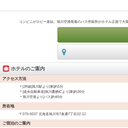
コンビニがロビー直結。旭川空港発着のバス停留所がホテル正面で大変便
ホテルのご案内
アクセス方法
＊[JR線]旭川駅より[車]約5分
＊[道央自動車道]旭川鷹栖ICより[車]約30分
＊旭川空港より[バス]約40分
所在地
〒070-0037 北海道旭川市7条通7丁目32-12
ご宿泊のご案内