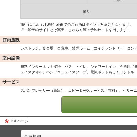
日祭日
備考
旅行代理店（JTB等）経由でのご宿泊はポイント対象外となります。
※一般予約サイトとは楽天・じゃらん等の予約サイトを指します。
館内施設
レストラン、宴会場、会議室、禁煙ルーム、コインランドリー、コン
室内設備
無料インターネット接続、バス、トイレ、シャワートイレ、冷蔵庫（
ェイスタオル、ハンド＆フェイスソープ、電気ポットもしくはケトル
サービス
ズボンプレッサー（貸出）、コピー＆FAXサービス（有料）、クリー
TOPページ
会員規約