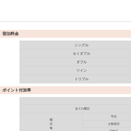
宿泊料金
シングル
セミダブル
ダブル
ツイン
トリプル
ポイント付加率
全ての曜日
平日
曜
日
土祭前日
毎