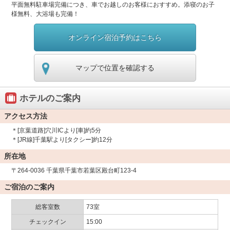
平面無料駐車場完備につき、車でお越しのお客様におすすめ。添寝のお子
様無料、大浴場も完備！
オンライン宿泊予約はこちら
マップで位置を確認する
ホテルのご案内
アクセス方法
＊[京葉道路]穴川ICより[車]約5分
＊[JR線]千葉駅より[タクシー]約12分
所在地
〒264-0036 千葉県千葉市若葉区殿台町123-4
ご宿泊のご案内
総客室数
73室
チェックイン
15:00