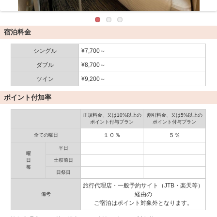
宿泊料金
シングル
¥7,700～
ダブル
¥8,700～
ツイン
¥9,200～
ポイント付加率
正規料金、又は10%以上の
割引料金、又は5%以上の
ポイント付与プラン
ポイント付与プラン
１０％
５％
全ての曜日
平日
曜
日
土祭前日
毎
日祭日
旅行代理店・一般予約サイト（JTB・楽天等）
経由の
備考
ご宿泊はポイント対象外となります。